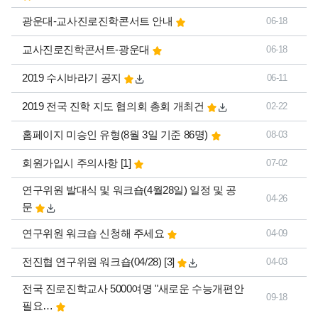
광운대-교사진로진학콘서트 안내
06-18
교사진로진학콘서트-광운대
06-18
2019 수시바라기 공지
06-11
2019 전국 진학 지도 협의회 총회 개최건
02-22
홈페이지 미승인 유형(8월 3일 기준 86명)
08-03
댓글
개
회원가입시 주의사항
[1]
07-02
연구위원 발대식 및 워크숍(4월28일) 일정 및 공
04-26
문
연구위원 워크숍 신청해 주세요
04-09
댓글
개
전진협 연구위원 워크숍(04/28)
[3]
04-03
전국 진로진학교사 5000여명 "새로운 수능개편안
09-18
필요…