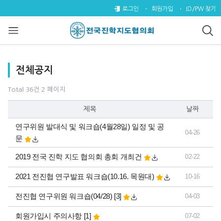
전체공지 2 페이지
로그인
회원가입
ID/PW 찾기
목록
전체공지
Total 36건
2 페이지
제목
날짜
연구위원 발대식 및 워크숍(4월28일) 일정 및 공
04-26
문
2019 전국 진학 지도 협의회 총회 개최건
02-22
2021 전진협 연구발표 워크숍(10.16. 목원대)
10-16
댓글
개
전진협 연구위원 워크숍(04/28)
[3]
04-03
댓글
개
회원가입시 주의사항
[1]
07-02