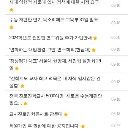
시대 역행적 서울대 입시 정책에 대한 시정 요구
09-18
수능 개편안 연기 목소리에도 교육부 31일 발표
09-18
2024학년도 전진협 연구위원 추가 가입안내
06-29
'변화하는 대입환경 고민' 연구회의(한남대)
09-18
'정성평가 대표' 서울대 한양대, 서진협 설명회 29
09-18
일
"진학지도 교사 최고 덕목은 내 자식 입시같은 간
09-18
절함"
전국 진로진학교사 5000여명 "새로운 수능개편안
09-18
필요…
교사진로진학콘서트-광운대
06-18
회원가입 후 권한에 대한 공지입니다.
07-27