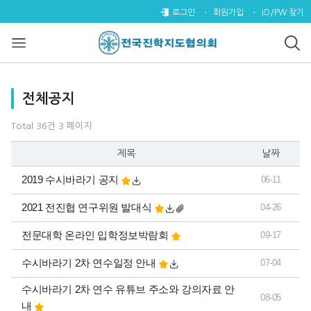
전체공지 3 페이지
로그인
회원가입
ID/PW 찾기
목록
전체공지
Total 36건
3 페이지
제목
날짜
2019 수시바라기 공지
06-11
2021 전진협 연구위원 발대식
04-26
전문대학 온라인 입학정보박람회
09-17
수시바라기 2차 연수일정 안내
07-04
수시바라기 2차 연수 유튜브 주소와 강의자료 안
08-05
내