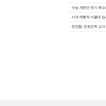
수능 개편안 연기 목소
시대 역행적 서울대 입
전진협, 진로진학 교사