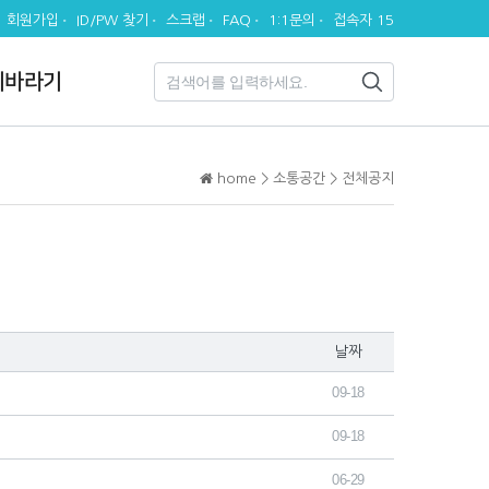
회원가입
ID/PW 찾기
스크랩
FAQ
1:1문의
접속자 15
시바라기
home > 소통공간 > 전체공지
날짜
09-18
09-18
06-29