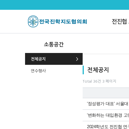
전체공지 3 페이지
전진협
소통공간
전체공지
목록
전체공지
연수행사
Total 36건
3 페이지
'정성평가 대표' 서울대
'변화하는 대입환경 고
2024학년도 전진협 